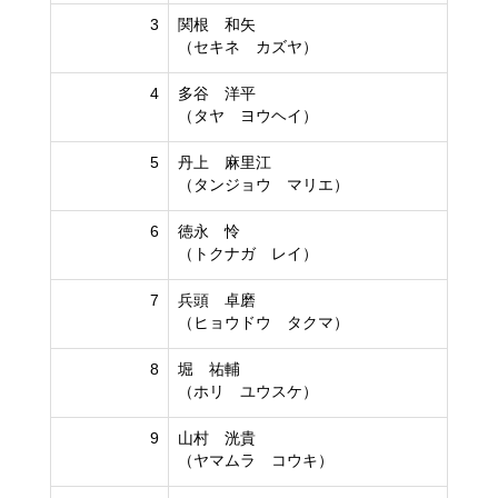
3
関根 和矢
（セキネ カズヤ）
4
多谷 洋平
（タヤ ヨウヘイ）
5
丹上 麻里江
（タンジョウ マリエ）
6
徳永 怜
（トクナガ レイ）
7
兵頭 卓磨
（ヒョウドウ タクマ）
8
堀 祐輔
（ホリ ユウスケ）
9
山村 洸貴
（ヤマムラ コウキ）