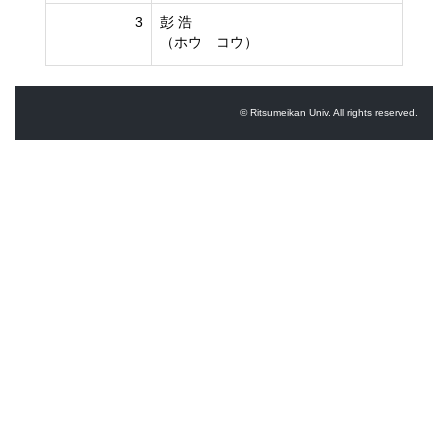
3
彭 浩
（ホウ コウ）
© Ritsumeikan Univ. All rights reserved.