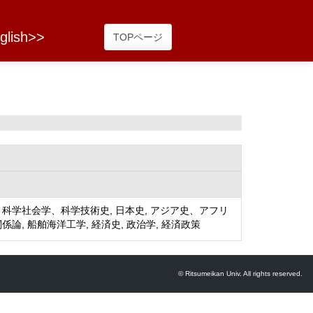
glish>>
TOPページ
 科学社会学、科学技術史, 日本史, アジア史、アフリ
関係論, 船舶海洋工学, 経済史, 政治学, 経済政策
© Ritsumeikan Univ. All rights reserved.