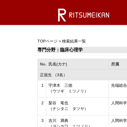
TOPページ
> 検索結果一覧
専門分野：臨床心理学
No.
氏名(カナ)
所属
正規生 （3名）
1
宇津木 三徳
先端総合
（ウツギ ミツノリ）
2
梨谷 竜也
人間科学
（ナシタニ タツヤ）
3
吉川 満典
人間科学
（ヨシカワ ミツノリ）