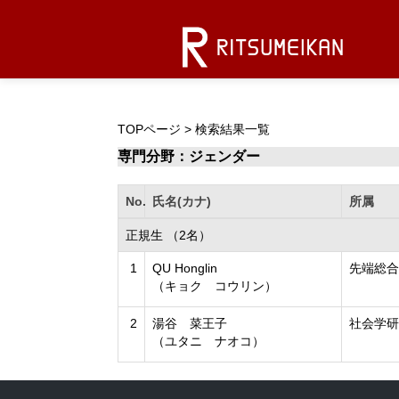
TOPページ
> 検索結果一覧
専門分野：ジェンダー
No.
氏名(カナ)
所属
正規生 （2名）
1
QU Honglin
先端総合
（キョク コウリン）
2
湯谷 菜王子
社会学研
（ユタニ ナオコ）