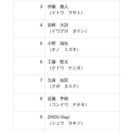
3
伊藤 雅人
（イトウ マサト）
4
岩畔 大詩
（イワグロ ダイシ）
5
小野 瑞生
（オノ ミズキ）
6
工藤 堅太
（クドウ ケンタ）
7
九保 佑匡
（クボ タスク）
8
近藤 亨樹
（コンドウ ナオキ）
9
ZHOU Xiayi
（シュウ カキツ）