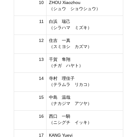
10
ZHOU Xiaozhou
（シュウ ショウシュウ）
11
白浜 瑞己
（シラハマ ミズキ）
12
住吉 一真
（スミヨシ カズマ）
13
千賀 隼翔
（チガ ハヤト）
14
寺村 理佳子
（テラムラ リカコ）
15
中島 温哉
（ナカジマ アツヤ）
16
西口 一騎
（ニシグチ イッキ）
17
KANG Yueyi