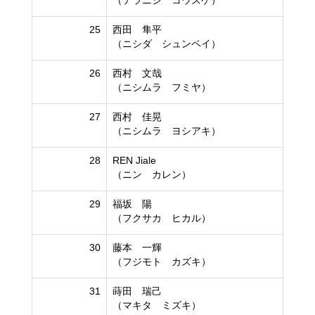
（テラニシ コウスケ）
25
西田 隼平
（ニシダ シュンペイ）
26
西村 文哉
（ニシムラ フミヤ）
27
西村 佳晃
（ニシムラ ヨシアキ）
28
REN Jiale
（ニン カレン）
29
福坂 陽
（フクサカ ヒカル）
30
藤本 一輝
（フジモト カズキ）
31
蒔田 瑞己
（マキタ ミズキ）