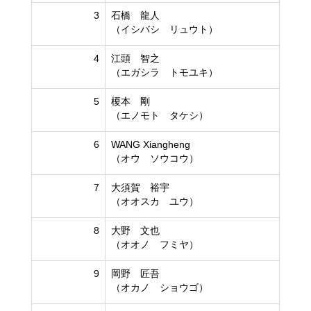
3
石橋 龍人
（イシバシ リュウト）
4
江頭 智之
（エガシラ トモユキ）
5
榎本 剛
（エノモト タケシ）
6
WANG Xiangheng
（オウ ソウコウ）
7
大須賀 裕宇
（オオスカ ユウ）
8
大野 文也
（オオノ フミヤ）
9
岡野 匠吾
（オカノ ショウゴ）