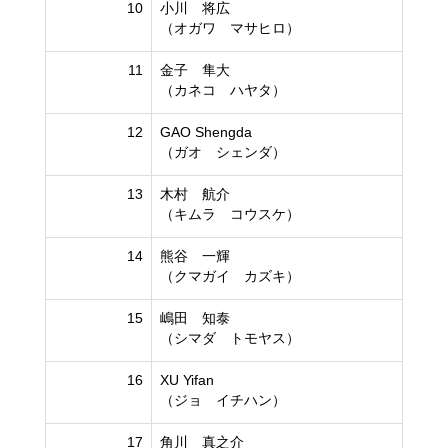
10
小川 将広
（オガワ マサヒロ）
11
金子 隼大
（カネコ ハヤタ）
12
GAO Shengda
（ガオ シェンダ）
13
木村 航介
（キムラ コウスケ）
14
熊谷 一輝
（クマガイ カズキ）
15
嶋田 知泰
（シマダ トモヤス）
16
XU Yifan
（ジョ イチハン）
17
角川 真之介