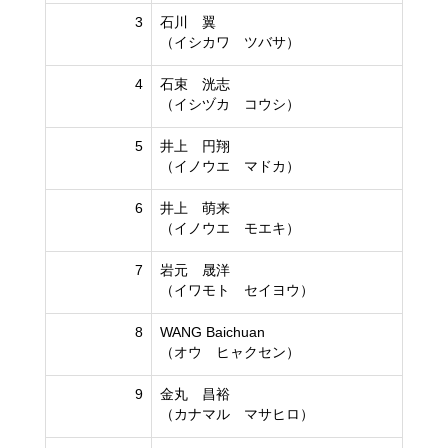
3
石川 翼
（イシカワ ツバサ）
4
石束 洸志
（イシヅカ コウシ）
5
井上 円翔
（イノウエ マドカ）
6
井上 萌来
（イノウエ モエキ）
7
岩元 晟洋
（イワモト セイヨウ）
8
WANG Baichuan
（オウ ヒャクセン）
9
金丸 昌裕
（カナマル マサヒロ）