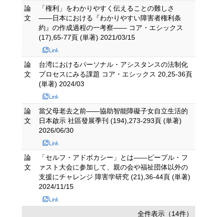
論
「権利」をわかりやすく伝えることの難しさ
文
――日本における『わかりやすい障害者権利条
約』の作成過程の一考察―― コア・エシックス
(17),65-77頁 (単著) 2021/03/15
論
台湾におけるパーソナル・アシスタンスの法制化
文
プロセスにみる課題 コア・エシックス 20,25-36頁
(単著) 2024/03
論
當父母老去之前——協助智能障礙子女自立生活的
文
日本啟示 社區發展季刊 (194),273-293頁 (単著)
2026/06/30
論
「セルフ・アドボカシー」とは――ピープル・フ
文
ァスト大会に参加して、親の会や福祉団体以外の
支援にチャレンジ 障害学研究 (21),36-44頁 (単著)
2024/11/15
全件表示（14件）