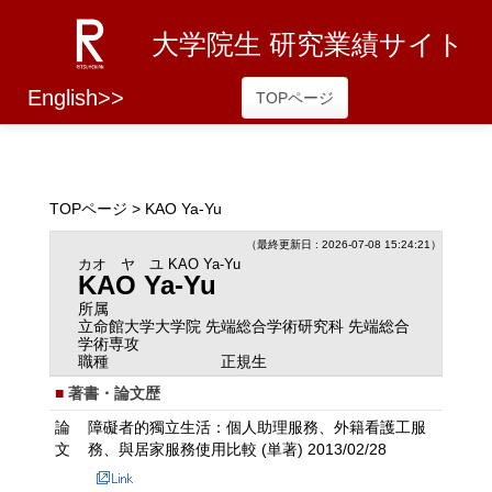
大学院生 研究業績サイト
English>>
TOPページ
TOPページ
> KAO Ya-Yu
（最終更新日 : 2026-07-08 15:24:21）
カオ ヤ ユ
KAO Ya-Yu
KAO Ya-Yu
所属
立命館大学大学院 先端総合学術研究科 先端総合
学術専攻
職種
正規生
著書・論文歴
論
障礙者的獨立生活：個人助理服務、外籍看護工服
文
務、與居家服務使用比較 (単著) 2013/02/28