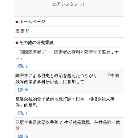
のアシスタント）
ホームページ
高 雅郁
その他の研究業績
「国際障害者デー：障害者の権利と障害学国際セミナ
ー」
障害学による歴史と政治を越えたつながり――「中国
残障政策多学科研討会」に参加して
當潘朵拉的盒子被佛地魔打開：日本「相模原殺人事
件」的反思
三更半夜居然要吃香蕉？ 生活就是戰場、任性是唯一武
器