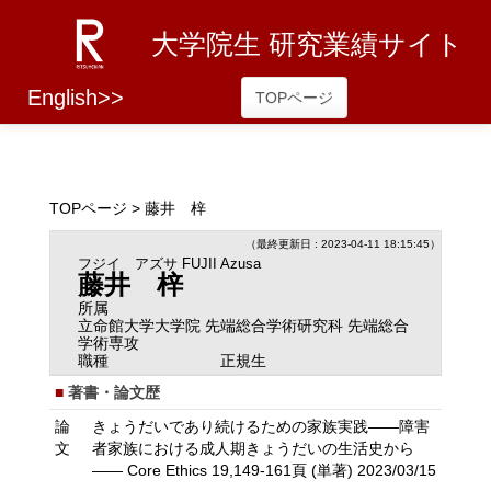
大学院生 研究業績サイト
English>>
TOPページ
TOPページ
> 藤井 梓
（最終更新日 : 2023-04-11 18:15:45）
フジイ アズサ
FUJII Azusa
藤井 梓
所属
立命館大学大学院 先端総合学術研究科 先端総合
学術専攻
職種
正規生
著書・論文歴
論
きょうだいであり続けるための家族実践――障害
文
者家族における成人期きょうだいの生活史から
―― Core Ethics 19,149-161頁 (単著) 2023/03/15