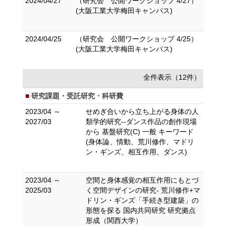
2024/04/27
（研究会 公開ワークショップ 4/27）
(大阪工業大学梅田キャンパス)
2024/04/25
（研究会 公開ワークショップ 4/25）
(大阪工業大学梅田キャンパス)
全件表示（12件）
研究課題・受託研究・科研費
2023/04 ～
せめぎ合いから立ち上がる身体の人
2027/03
類学的研究--ダンス作品の創作現場
から 基盤研究(C) 一般 キーワード
(身体論、情動、荒川修作、マドリ
ン・ギンズ、相互作用、ダンス)
2023/04 ～
空間と身体感覚の相互作用にもとづ
2025/03
く空間デザインの研究- 荒川修作+マ
ドリン・ギンズ「手続き型建築」の
形態を探る 国内共同研究 研究拠点
形成（関西大学）