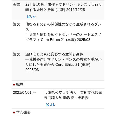
著書
22世紀の荒川修作＋マドリン・ギンズ：天命反
転する経験と身体 (共著) 2019/12/25
論文
他なるものとの関係性のなかで生成されるダン
ス
―身体と情動をめぐるダンサーのオートエスノ
グラフィ Core Ethics 21 (単著) 2025/03
論文
遊び心とともに変容する空間と身体
―荒川修作とマドリン・ギンズの思索を手がか
りにした実践から Core Ethics 21 (単著)
2025/03
職歴
2021/04/01 ～
兵庫県公立大学法人 芸術文化観光
専門職大学 助教授・准教授
学会発表