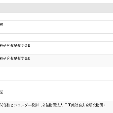
務
程研究奨励奨学金B
程研究奨励奨学金B
業
関係性とジェンダ―役割（公益財団法人 日工組社会安全研究財団）