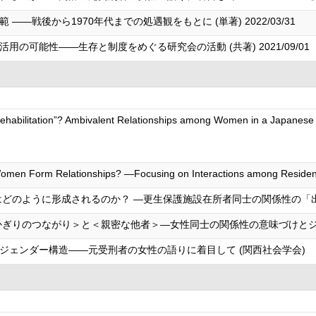
―戦後から1970年代までの処遇観をもとに (単著) 2022/03/31
の可能性――生存と制度をめぐる研究会の活動 (共著) 2021/09/01
ehabilitation”? Ambivalent Relationships among Women in a Japanese Of
men Form Relationships? —Focusing on Interactions among Residents 
はどのように形成されるのか？ ―更生保護施設在所者同士の関係性の「出
かぎりのつながり＞と＜親密な他者＞―女性同士の関係性の意味づけとジェ
ジェンダー構造――元受刑者の女性の語りに着目して (関西社会学会)