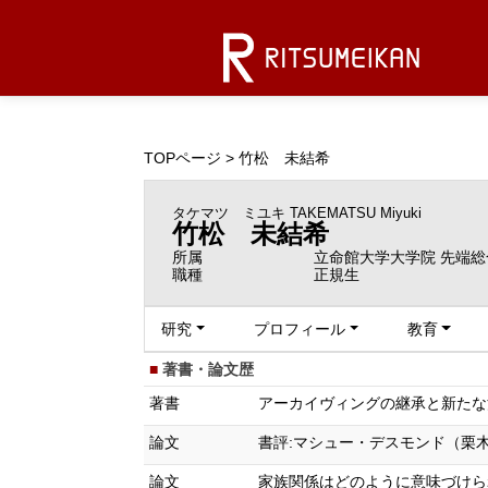
TOPページ
> 竹松 未結希
タケマツ ミユキ
TAKEMATSU Miyuki
竹松 未結希
所属
立命館大学大学院 先端総
職種
正規生
研究
プロフィール
教育
著書・論文歴
著書
アーカイヴィングの継承と新たな活用
論文
書評:マシュー・デスモンド（栗木さつき訳
論文
家族関係はどのように意味づけられるのか？