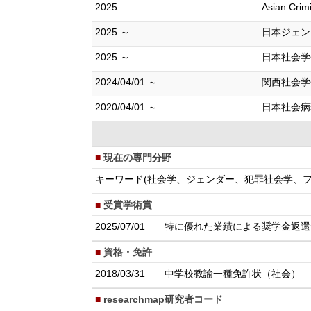
2025
Asian Crimi
2025 ～
日本ジェン
2025 ～
日本社会学
2024/04/01 ～
関西社会学
2020/04/01 ～
日本社会病
現在の専門分野
キーワード(社会学、ジェンダー、犯罪社会学、
受賞学術賞
2025/07/01
特に優れた業績による奨学金返還
資格・免許
2018/03/31
中学校教諭一種免許状（社会）
researchmap研究者コード