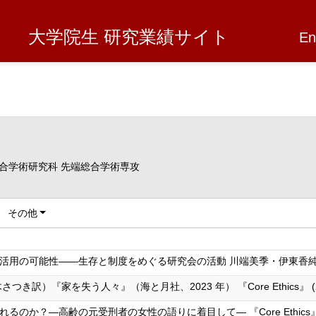
大学院生 研究業績サイト
En
合学術研究科 先端総合学術専攻
その他
の可能性――生存と制度をめぐる研究会の活動 川端美季・伊東香純編『知は分断
）『家を失う人々』（海と月社、2023 年） 『Core Ethics』 (22),275
―高齢の元受刑者の女性の語りに着目して― 『Core Ethics』 (21),13