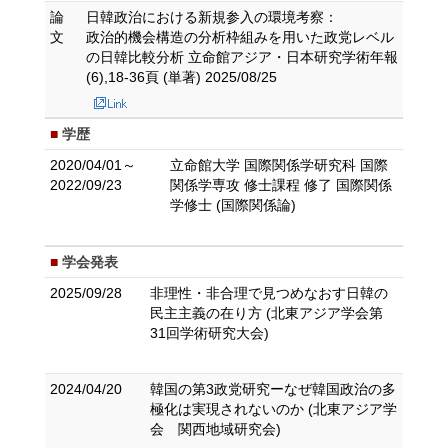
論
日韓政治における新規参入の環境考察：
文
政治的機会構造の分析枠組みを用いた政党レベル
の日韓比較分析 立命館アジア・日本研究学術年報
(6),18-36頁 (単著) 2025/08/25
学歴
2020/04/01～
立命館大学 国際関係学研究科 国際
2022/09/23
関係学専攻 修士課程 修了 国際関係
学修士 (国際関係論)
学会発表
2025/09/28
非理性・非合理で見つめなおす日韓の
民主主義の在り方 (北東アジア学会第
31回学術研究大会)
2024/04/20
韓国の第3政党研究ーなぜ韓国政治の多
極化は実現されないのか (北東アジア学
会 関西地域研究会)