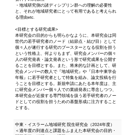
・地域研究側の諸ディシプリン群への理解の必要性
と、それが地域研究者にとって有⽤であると考えられ
る理由etc.
<⽬標とする研究成果>
本研究会の⽬的からも明らかなように、本研究会は同
世代の若⼿研究者のノード（結節点・結び⽬）として
個々⼈が遂⾏する研究のブースターとなる役割を担う
という性格上、何よりもまず、研究会メンバーの個々
⼈の研究発表・論⽂発表という形で研究成果を公開す
ることを⽬標とする。また、将来的な計画として、研
究会メンバーの数⼈で『地域研究』や『⽇本中東学会
年報』に若⼿研究者として特集を組み、論⽂投稿を⾏
うことを⽬標とする。新規申請にあたる本年度は、主
に研究会メンバー個々⼈での業績発表に専念しつつ、
本研究会が近接する専⾨領域を扱う若⼿研究者のノー
ドとしての役割を担うための基盤形成に注⼒すること
とする。
中東・イスラーム地域研究 院生研究会（2024年度）
＜過年度の到達点と課題をふまえた本研究会の目的・