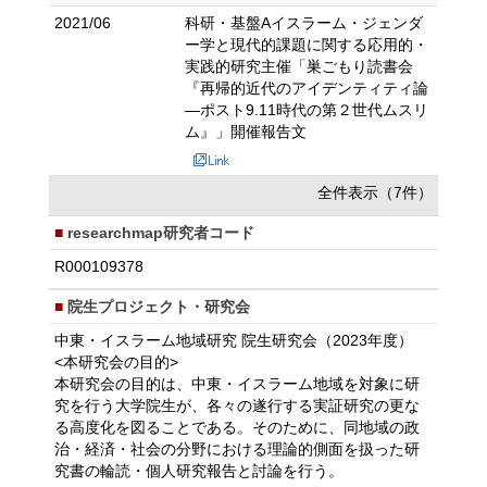
2021/06
科研・基盤Aイスラーム・ジェンダ
ー学と現代的課題に関する応用的・
実践的研究主催「巣ごもり読書会
『再帰的近代のアイデンティティ論
—ポスト9.11時代の第２世代ムスリ
ム』」開催報告文
全件表示（7件）
researchmap研究者コード
R000109378
院生プロジェクト・研究会
中東・イスラーム地域研究 院生研究会（2023年度）
<本研究会の⽬的>
本研究会の⽬的は、中東・イスラーム地域を対象に研
究を⾏う⼤学院⽣が、各々の遂⾏する実証研究の更な
る⾼度化を図ることである。そのために、同地域の政
治・経済・社会の分野における理論的側⾯を扱った研
究書の輪読・個⼈研究報告と討論を⾏う。