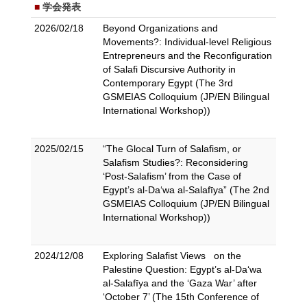
学会発表
2026/02/18
Beyond Organizations and
Movements?: Individual-level Religious
Entrepreneurs and the Reconfiguration
of Salafi Discursive Authority in
Contemporary Egypt (The 3rd
GSMEIAS Colloquium (JP/EN Bilingual
International Workshop))
2025/02/15
“The Glocal Turn of Salafism, or
Salafism Studies?: Reconsidering
‘Post-Salafism’ from the Case of
Egypt’s al-Da‘wa al-Salafīya” (The 2nd
GSMEIAS Colloquium (JP/EN Bilingual
International Workshop))
2024/12/08
Exploring Salafist Views on the
Palestine Question: Egypt’s al-Da‘wa
al-Salafīya and the ‘Gaza War’ after
‘October 7’ (The 15th Conference of