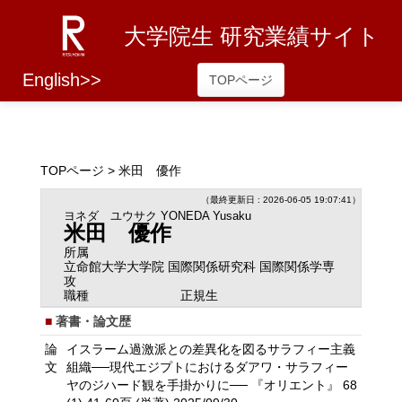
大学院生 研究業績サイト
English>>
TOPページ
TOPページ
> 米田 優作
（最終更新日 : 2026-06-05 19:07:41）
ヨネダ ユウサク
YONEDA Yusaku
米田 優作
所属
立命館大学大学院 国際関係研究科 国際関係学専
攻
職種
正規生
著書・論文歴
論
イスラーム過激派との差異化を図るサラフィー主義
文
組織──現代エジプトにおけるダアワ・サラフィー
ヤのジハード観を手掛かりに── 『オリエント』 68