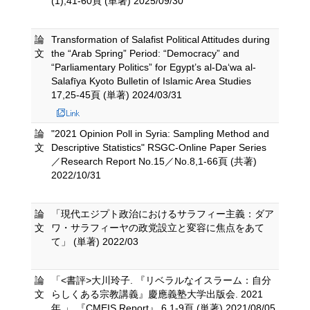
(1),41-60頁 (単著) 2025/09/30
論
Transformation of Salafist Political Attitudes during
文
the “Arab Spring” Period: “Democracy” and
“Parliamentary Politics” for Egypt’s al-Da‘wa al-
Salafīya Kyoto Bulletin of Islamic Area Studies
17,25-45頁 (単著) 2024/03/31
論
"2021 Opinion Poll in Syria: Sampling Method and
文
Descriptive Statistics" RSGC-Online Paper Series
／Research Report No.15／No.8,1-66頁 (共著)
2022/10/31
論
「現代エジプト政治におけるサラフィー主義：ダア
文
ワ・サラフィーヤの政党設⽴と変容に焦点をあて
て」 (単著) 2022/03
論
「<書評>大川玲子. 『リベラルなイスラーム：自分
文
らしくある宗教講義』慶應義塾大学出版会. 2021
年.」 『CMEIS Report』 6,1-9頁 (単著) 2021/08/05