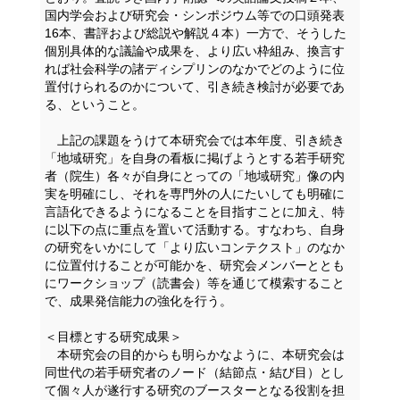
国内学会および研究会・シンポジウム等での口頭発表
16本、書評および総説や解説４本）一方で、そうした
個別具体的な議論や成果を、より広い枠組み、換言す
れば社会科学の諸ディシプリンのなかでどのように位
置付けられるのかについて、引き続き検討が必要であ
る、ということ。
上記の課題をうけて本研究会では本年度、引き続き
「地域研究」を自身の看板に掲げようとする若手研究
者（院生）各々が自身にとっての「地域研究」像の内
実を明確にし、それを専門外の人にたいしても明確に
言語化できるようになることを目指すことに加え、特
に以下の点に重点を置いて活動する。すなわち、自身
の研究をいかにして「より広いコンテクスト」のなか
に位置付けることが可能かを、研究会メンバーととも
にワークショップ（読書会）等を通じて模索すること
で、成果発信能力の強化を行う。
＜目標とする研究成果＞
本研究会の目的からも明らかなように、本研究会は
同世代の若手研究者のノード（結節点・結び目）とし
て個々人が遂行する研究のブースターとなる役割を担