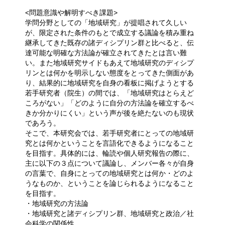
<問題意識や解明すべき課題>
学問分野としての「地域研究」が提唱されて久しい
が、限定された条件のもとで成⽴する議論を積み重ね
継承してきた既存の諸ディシプリン群と⽐べると、伝
達可能な明確な⽅法論が確⽴されてきたとは⾔い難
い。また地域研究サイドもあえて地域研究のディシプ
リンとは何かを明⽰しない態度をとってきた側⾯があ
り、結果的に地域研究を⾃⾝の看板に掲げようとする
若⼿研究者（院⽣）の間では、「地域研究はとらえど
ころがない」「どのように⾃分の⽅法論を確⽴するべ
きか分かりにくい」という声が後を絶たないのも現状
であろう。
そこで、本研究会では、若⼿研究者にとっての地域研
究とは何かということを⾔語化できるようになること
を⽬指す。具体的には、輪読や個⼈研究報告の際に、
主に以下の３点について議論し、メンバー各々が⾃⾝
の⾔葉で、⾃⾝にとっての地域研究とは何か・どのよ
うなものか、ということを論じられるようになること
を⽬指す。
・地域研究の⽅法論
・地域研究と諸ディシプリン群、地域研究と政治／社
会科学の関係性