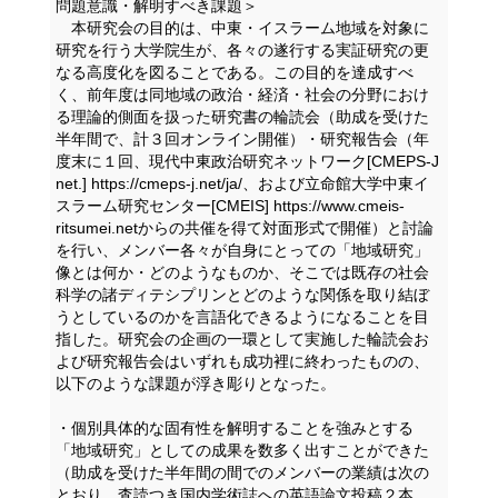
問題意識・解明すべき課題＞
本研究会の目的は、中東・イスラーム地域を対象に
研究を行う大学院生が、各々の遂行する実証研究の更
なる高度化を図ることである。この目的を達成すべ
く、前年度は同地域の政治・経済・社会の分野におけ
る理論的側面を扱った研究書の輪読会（助成を受けた
半年間で、計３回オンライン開催）・研究報告会（年
度末に１回、現代中東政治研究ネットワーク[CMEPS-J
net.] https://cmeps-j.net/ja/、および立命館大学中東イ
スラーム研究センター[CMEIS] https://www.cmeis-
ritsumei.netからの共催を得て対面形式で開催）と討論
を行い、メンバー各々が自身にとっての「地域研究」
像とは何か・どのようなものか、そこでは既存の社会
科学の諸ディテシプリンとどのような関係を取り結ぼ
うとしているのかを言語化できるようになることを目
指した。研究会の企画の一環として実施した輪読会お
よび研究報告会はいずれも成功裡に終わったものの、
以下のような課題が浮き彫りとなった。
・個別具体的な固有性を解明することを強みとする
「地域研究」としての成果を数多く出すことができた
（助成を受けた半年間の間でのメンバーの業績は次の
とおり。査読つき国内学術誌への英語論文投稿２本、