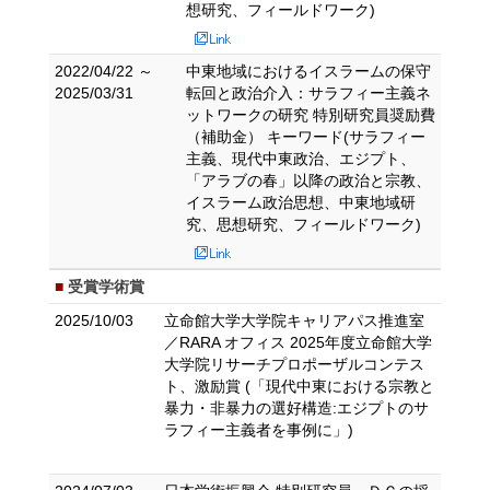
想研究、フィールドワーク)
2022/04/22 ～
中東地域におけるイスラームの保守
2025/03/31
転回と政治介入：サラフィー主義ネ
ットワークの研究 特別研究員奨励費
（補助金） キーワード(サラフィー
主義、現代中東政治、エジプト、
「アラブの春」以降の政治と宗教、
イスラーム政治思想、中東地域研
究、思想研究、フィールドワーク)
受賞学術賞
2025/10/03
立命館大学大学院キャリアパス推進室
／RARA オフィス 2025年度立命館大学
大学院リサーチプロポーザルコンテス
ト、激励賞 (「現代中東における宗教と
暴力・非暴力の選好構造:エジプトのサ
ラフィー主義者を事例に」)