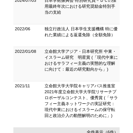
2024/07/03
日本学術振興会 特別研究員－ＤＣの採
用最終年次における研究奨励金特別手
当の支給
2022/06
独立行政法人 日本学生支援機構 特に優
れた業績による返還免除（全額免除）
2022/01/08
立命館大学アジア・日本研究所 中東・
イスラーム研究 明星賞 (「現代中東に
おけるサラフィー主義の実態的な理解
に向けて：最近の研究動向から」)
2021/11
立命館大学大学院キャリアパス推進室
2021年度立命館大学大学院リサーチプ
ロポーザルコンテスト、優秀賞 (「サラ
フィー主義ネットワークの実証研究：
現代中東におけるイスラームの保守転
回と政治介入の動態解明のために」)
全件表示（6件）