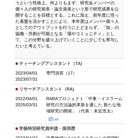
うという性格上、何よりもまず、研究会メンバーの
個々人の研究発表・論文発表という形で研究成果を公
開することを目標とする。これに加え、前年度に培っ
た基盤を活かすことにより、本年度はメンバー個々人
としてのアウトプットを行うにとどまらず、「知」の
協働・共創が可能となる「場やコミュニティ」とし
て、この分野を盛り上げていくことに少しでも寄与し
たいと考えている。
ティーチングアシスタント（TA)
2023/04/01
専門演習（17）
2023/07/31
リサーチアシスタント（RA)
2022/04/01
RARAプロジェクト「中東・イスラーム
2025/03/31
研究の方法論的革新を通した 新たな地
域研究の開発」（代表：末近浩太）
学振特別研究員申請・採用歴