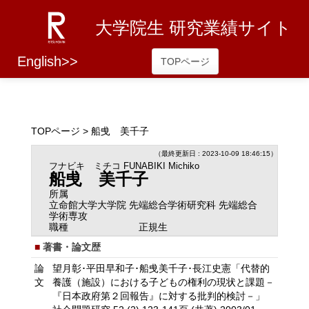
大学院生 研究業績サイト
English>>
TOPページ
TOPページ
> 船曵 美千子
（最終更新日 : 2023-10-09 18:46:15）
フナビキ ミチコ
FUNABIKI Michiko
船曵 美千子
所属
立命館大学大学院 先端総合学術研究科 先端総合
学術専攻
職種
正規生
著書・論文歴
論
望月彰･平田早和子･船曵美千子･長江史憲「代替的
文
養護（施設）における子どもの権利の現状と課題－
『日本政府第２回報告』に対する批判的検討－」