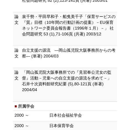
社会問題研究 52 (2),123-141頁 (共著) 2003/01
論
泉千勢・平田早和子・船曵美千子「保育サービスの
文
『質』目標（10年間の行動計画の提案）－EU保育
ネットワーク委員会報告書（1996年１月）－」 社
会問題研究 53 (1),71-106頁 (共著) 2003/12
論
自立支援の源流 ―岡山孤児院大阪事務所からの考
文
察― (単著) 2004/03
論
「岡山孤児院大阪事務所での『見習奉公児女の監
文
督』活動－児童への自立支援の源流を求めて－」
石井十次資料館研究紀要 (5),80-121頁 (単著)
2004/04
所属学会
2000 ～
日本社会福祉学会
2000 ～
日本保育学会