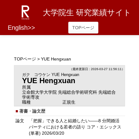
大学院生 研究業績サイト
English>>
TOPページ
TOPページ
> YUE Hengxuan
（最終更新日 : 2026-03-27 11:56:11）
ガク コウケン
YUE Hengxuan
YUE Hengxuan
所属
立命館大学大学院 先端総合学術研究科 先端総合
学術専攻
職種
正規生
著書・論文歴
論文
「把握」できる人と結婚したい――8 分間婚活
パーティにおける若者の語り コア・エシックス
(単著) 2026/03/20