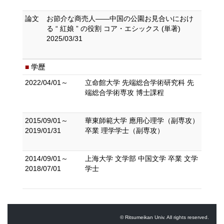
論文
お節介な商売人――中国の公園お見合いにおけ
る “ 紅娘 ” の役割 コア・エシックス (単著)
2025/03/31
学歴
2022/04/01～
立命館大学 先端総合学術研究科 先
端総合学術専攻 博士課程
2015/09/01～
華東師範大学 應用心理学（副専攻）
2019/01/31
卒業 理学学士（副専攻）
2014/09/01～
上海大学 文学部 中国文学 卒業 文学
2018/07/01
学士
© Ritsumeikan Univ. All rights reserved.