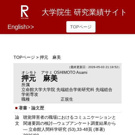
大学院生 研究業績サイト
English>>
TOPページ
TOPページ
> 押元 麻美
（最終更新日 : 2026-05-03 21:19:52）
オシモト アサミ
OSHIMOTO Asami
押元 麻美
所属
立命館大学大学院 先端総合学術研究科 先端総合
学術専攻
職種
正規生
著書・論文歴
論
聴覚障害者の職場におけるコミュニケーションと
文
関連要因の検討―ウェブアンケート調査結果から
― 立命館人間科学研究 (53),33-48頁 (単著)