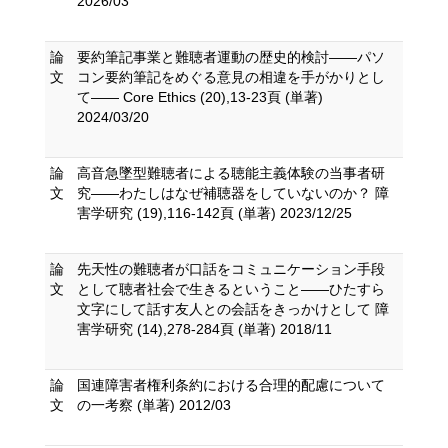
2026/03
論
要約筆記事業と難聴者運動の歴史的検討――パソ
文
コン要約筆記をめぐる意見の相違を手がかりとし
て―― Core Ethics (20),13-23頁 (単著)
2024/03/20
論
高音急墜型難聴者による聴能主義体験の当事者研
文
究――わたしはなぜ補聴器をしていないのか？ 障
害学研究 (19),116-142頁 (単著) 2023/12/25
論
先天性の難聴者が口話をコミュニケーション手段
文
として聴者社会で生きるということ――ひたすら
文字にして話す友人との会話をきっかけとして 障
害学研究 (14),278-284頁 (単著) 2018/11
論
国連障害者権利条約における合理的配慮について
文
の一考察 (単著) 2012/03