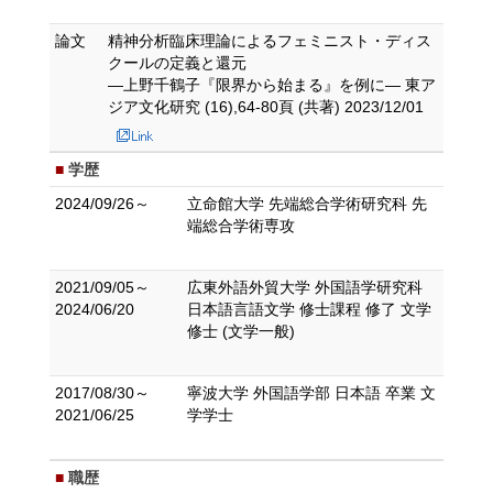
論文
精神分析臨床理論によるフェミニスト・ディス
クールの定義と還元
―上野千鶴子『限界から始まる』を例に― 東ア
ジア文化研究 (16),64-80頁 (共著) 2023/12/01
学歴
2024/09/26～
立命館大学 先端総合学術研究科 先
端総合学術専攻
2021/09/05～
広東外語外貿大学 外国語学研究科
2024/06/20
日本語言語文学 修士課程 修了 文学
修士 (文学一般)
2017/08/30～
寧波大学 外国語学部 日本語 卒業 文
2021/06/25
学学士
職歴