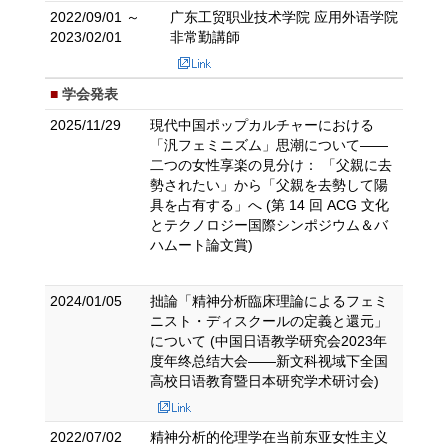
2022/09/01 ～
广东工贸职业技术学院 应用外语学院
2023/02/01
非常勤講師
学会発表
2025/11/29
現代中国ポップカルチャーにおける
「汎フェミニズム」思潮について――
二つの女性享楽の見分け： 「父親に去
勢されたい」から「父親を去勢して陽
具を占有する」へ (第 14 回 ACG 文化
とテクノロジー国際シンポジウム＆バ
ハムート論文賞)
2024/01/05
拙論「精神分析臨床理論によるフェミ
ニスト・ディスクールの定義と還元」
について (中国日语教学研究会2023年
度年终总结大会——新文科视域下全国
高校日语教育暨日本研究学术研讨会)
2022/07/02
精神分析的伦理学在当前东亚女性主义