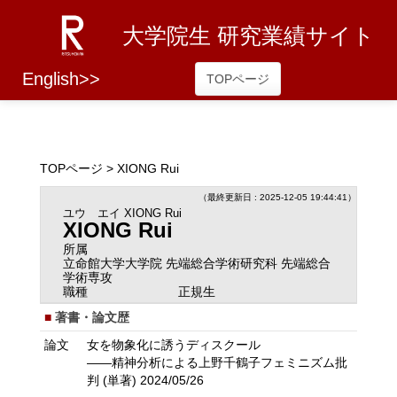
大学院生 研究業績サイト
English>>
TOPページ
TOPページ
> XIONG Rui
（最終更新日 : 2025-12-05 19:44:41）
ユウ エイ
XIONG Rui
XIONG Rui
所属
立命館大学大学院 先端総合学術研究科 先端総合
学術専攻
職種
正規生
著書・論文歴
論文
女を物象化に誘うディスクール
――精神分析による上野千鶴子フェミニズム批
判 (単著) 2024/05/26